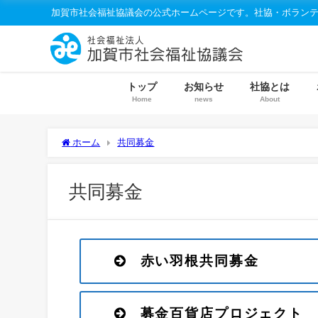
加賀市社会福祉協議会の公式ホームページです。社協・ボラン
トップ
お知らせ
社協とは
Home
news
About
ホーム
共同募金
共同募金
赤い羽根共同募金
募金百貨店プロジェクト